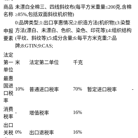
商品
未漂白全棉三、四线斜纹布(每平方米重量≤200克,含棉
名称
≥85%,包括双面斜纹机织物)
0:品牌类型;1:出口享惠情况;2:织造方法(机织物);3:染整
方法(漂白、未漂白、色织、染色、印花等);4:组织结构
申报
(平纹、斜纹等);5:成分含量;6:每平方米克重;7:品
要素
牌;8:GTIN;9:CAS;
法定
第一
米
法定第二单位
千克
单位
最惠
国进
10%
70%
-
普通进口税率
暂定进口税率
口税
率
消费
-
16%
增值税率
税率
出口
0%
16%
关税
出口退税率