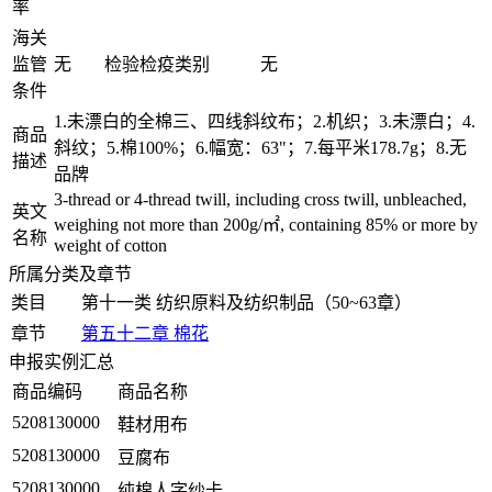
率
海关
监管
无
检验检疫类别
无
条件
1.未漂白的全棉三、四线斜纹布；2.机织；3.未漂白；4.
商品
斜纹；5.棉100%；6.幅宽：63"；7.每平米178.7g；8.无
描述
品牌
3-thread or 4-thread twill, including cross twill, unbleached,
英文
weighing not more than 200g/㎡, containing 85% or more by
名称
weight of cotton
所属分类及章节
类目
第十一类 纺织原料及纺织制品（50~63章）
章节
第五十二章 棉花
申报实例汇总
商品编码
商品名称
5208130000
鞋材用布
5208130000
豆腐布
5208130000
纯棉人字纱卡