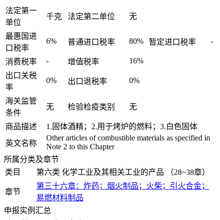
法定第一
千克
法定第二单位
无
单位
最惠国进
6%
80%
-
普通进口税率
暂定进口税率
口税率
-
16%
消费税率
增值税率
出口关税
0%
0%
出口退税率
率
海关监管
无
检验检疫类别
无
条件
商品描述
1.固体酒精；2.用于烤炉的燃料；3.白色固体
Other articles of combustible materials as specified in
英文名称
Note 2 to this Chapter
所属分类及章节
类目
第六类 化学工业及其相关工业的产品 （28~38章）
第三十六章：炸药；烟火制品；火柴；引火合金；
章节
易燃材料制品
申报实例汇总