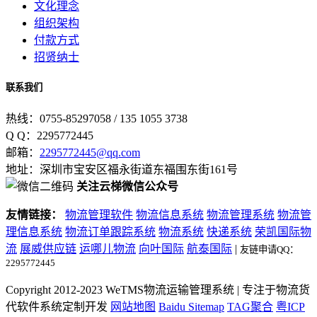
文化理念
组织架构
付款方式
招贤纳士
联系我们
热线：0755-85297058 / 135 1055 3738
Q Q：2295772445
邮箱：
2295772445@qq.com
地址：深圳市宝安区福永街道东福围东街161号
关注云梯微信公众号
友情链接：
物流管理软件
物流信息系统
物流管理系统
物流管
理信息系统
物流订单跟踪系统
物流系统
快递系统
荣凯国际物
流
展威供应链
运哪儿物流
向叶国际
航泰国际
|
友链申请QQ：
2295772445
Copyright
2012-2023 WeTMS物流运输管理系统 | 专注于物流货
代软件系统定制开发
网站地图
Baidu Sitemap
TAG聚合
粤ICP