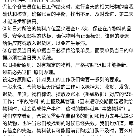
①每个仓管员在每日工作结束时，进行当天的相关账物的自我
确认和核查，确保账目的平衡，找出不足、及时改进，第二天
才能进步和提高。
②每日对所管的物料库位至少巡查1~2次，保证在库物料的品
质、安全和6S状态达标，确保物料有正确标识，该退的要退
给供应商或放入退货区，以免产生呆滞。
③仓管员当日的单据当日必须传给录单员，而录单员当日的单
据必须在当日录入系统。
以旧换新原则：对有规定的物料，严格按照"退旧才能换新、
领新必先退旧"原则办理。
设定好原则后，针对员工的工作我们需要一系列的要求。
一般来说，仓管员每天所做的工作可以概括为：收货、发货、
退货、备货；物料标识、摆放及账本（系统数据）对应的整理
工作；"事故物料"的上报及其管理（因未遵守交期而延迟供给
物料时，就会造成停产事件，这时的物料就叫"事故物料"）。
我们常常看到，仓管员需要花费很多的时间和精力去寻找缺少
的货物，也许当它们被找到的时候已经失效。我们也知道，库
存信息的失准，物料就有可能提前订购或订购不及时，要么库