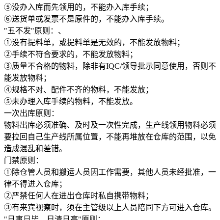
⑤没办入库而先领用的，不能办入库手续；
⑥送货单或发票不是原件的，不能办入库手续。
"五不发"原则：、
①没有提料单，或提料单是无效的，不能发放物料；
②手续不符合要求的，不能发放物料；
③质量不合格的物料，除非有IQC/领导批示同意使用，否则不
能发放物料；
④规格不对、配件不齐的物料，不能发放；
⑤未办理入库手续的物料，不能发放。
一次出库原则：
物料出库必须准确、及时及一次性完成，生产线领用物料必须
要拉回自己生产线所属位置，不能再堆放在仓库的范围，以免
造成混乱和差错。
门禁原则：
①除仓管人员和搬运人员因工作需要，其他人员未经批准，一
律不得进入仓库；
②严禁任何人在进出仓库时私自携带物料；
③有来宾视察时，须在主管级以上人员陪同下方可进入仓库。
"日事日毕、日清日高"原则：