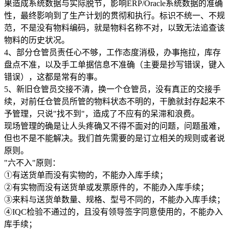
果造成系统数据与实际脱节，影响ERP/Oracle系统数据的准确
性，最终影响到了生产计划的贯彻和执行。标识不统一、不规
范，不是没有物料编码，就是物料名称不对，以致无法追查该
物料的历史状况。
4、部分仓管员责任心不够，工作态度消极，办事拖拉，库存
盘点不准，以及手工单据信息不准确（主要是抄写错误，键入
错误），这都是常有的事。
5、新旧仓管员交接不清，换一个仓管员，没有真正的交接手
续，对前任仓管员所管的物料状态不明的，干脆就封存起来不
予管理，只说"找不到"，造成了不应有的呆滞和浪费。
现场管理的确是让人头疼确又不得不面对的问题，问题虽难，
但也不是不能解决。我们首先需要的是订立相关的规则或者说
原则。
"六不入"原则：
①有送货单而没有实物的，不能办入库手续；
②有实物而没有送货单或发票原件的，不能办入库手续；
③来料与送货单数量、规格、型号不同的，不能办入库手续；
④IQC检验不通过的，且没有领导签字同意使用的，不能办入
库手续；