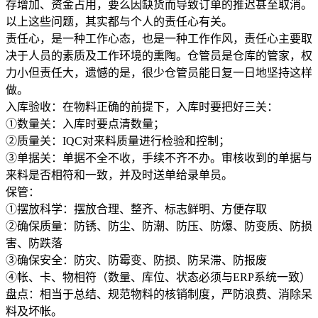
存增加、资金占用，要么因缺货而导致订单的推迟甚至取消。
以上这些问题，其实都与个人的责任心有关。
责任心，是一种工作心态，也是一种工作作风，责任心主要取
决于人员的素质及工作环境的熏陶。仓管员是仓库的管家，权
力小但责任大，遗憾的是，很少仓管员能日复一日地坚持这样
做。
入库验收：在物料正确的前提下，入库时要把好三关：
①数量关：入库时要点清数量；
②质量关：IQC对来料质量进行检验和控制；
③单据关：单据不全不收，手续不齐不办。审核收到的单据与
来料是否相符和一致，并及时送单给录单员。
保管：
①摆放科学：摆放合理、整齐、标志鲜明、方便存取
②确保质量：防锈、防尘、防潮、防压、防爆、防变质、防损
害、防跌落
③确保安全：防灾、防霉变、防损、防呆滞、防报废
④帐、卡、物相符（数量、库位、状态必须与ERP系统一致）
盘点：相当于总结、规范物料的核销制度，严防浪费、消除呆
料及坏帐。